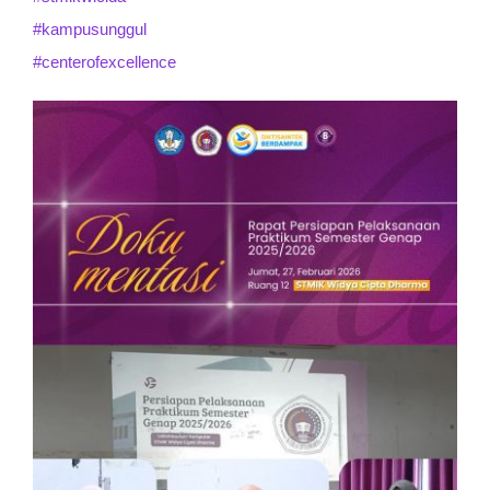
#kampusunggul
#centerofexcellence