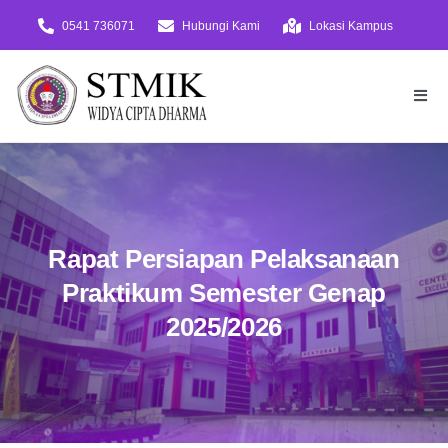
Skip
0541 736071
Hubungi Kami
Lokasi Kampus
to
content
Togg
Navi
Beranda
PMB
Daftar!
Rapat Persiapan Pelaksanaan
Virtual Tour
Praktikum Semester Genap
2025/2026
Tentang
Akademik