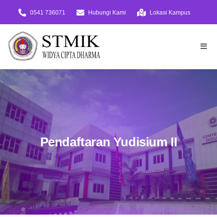
Skip
0541 736071
Hubungi Kami
Lokasi Kampus
to
content
Togg
Navi
Beranda
PMB
Daftar!
Virtual Tour
Pendaftaran Yudisium II
Tentang
Akademik