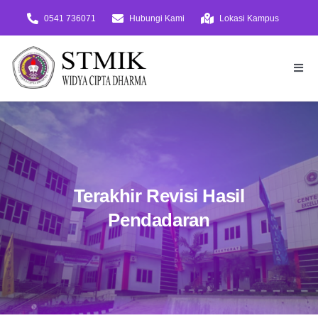
Skip
0541 736071
Hubungi Kami
Lokasi Kampus
to
content
Togg
Navi
Beranda
PMB
Daftar!
Terakhir Revisi Hasil
Virtual Tour
Pendadaran
Tentang
Akademik