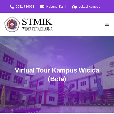
Skip
0541 736071
Hubungi Kami
Lokasi Kampus
to
content
Togg
Navi
Beranda
PMB
Daftar!
Virtual Tour Kampus Wicida
Virtual Tour
(Beta)
Tentang
Akademik